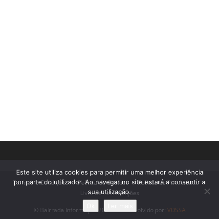
Este site utiliza cookies para permitir uma melhor experiência
por parte do utilizador. Ao navegar no site estará a consentir a
Termos e Condições
Política de Cookies
Política de Privacidade
sua utilização.
Livro de Reclamações
Ok
Ler mais
© Bairrada Informação 2018 - Desenvolvido por:
VOSSA