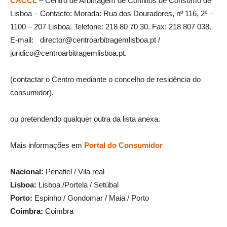
CACCL
– Centro de Arbitragem de Conflitos de Consumo de
Lisboa – Contacto: Morada: Rua dos Douradores, nº 116, 2º –
1100 – 207 Lisboa. Telefone: 218 80 70 30. Fax: 218 807 038.
E-mail: director@centroarbitragemlisboa.pt /
juridico@centroarbitragemlisboa.pt.
(contactar o Centro mediante o concelho de residência do
consumidor).
ou pretendendo qualquer outra da lista anexa.
Mais informações em
Portal do Consumidor
Nacional:
Penafiel / Vila real
Lisboa:
Lisboa /Portela / Setúbal
Porto:
Espinho / Gondomar / Maia / Porto
Coimbra:
Coimbra