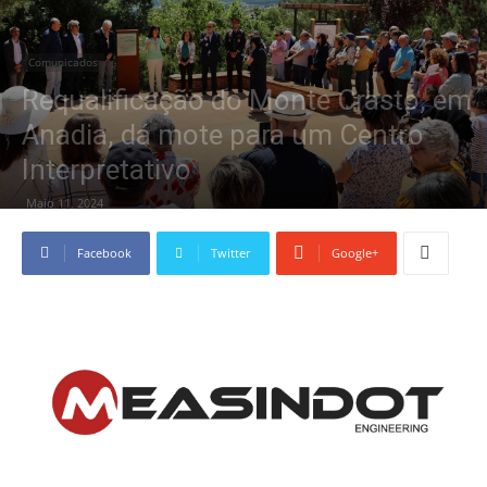
Comunicados
Requalificação do Monte Crasto, em
Anadia, dá mote para um Centro
Interpretativo
Maio 11, 2024
Facebook
Twitter
Google+