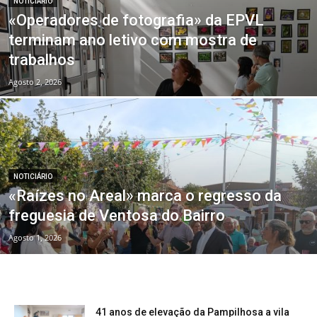
NOTICIÁRIO
«Operadores de fotografia» da EPVL
terminam ano letivo com mostra de
trabalhos
Agosto 2, 2026
NOTICIÁRIO
«Raízes no Areal» marca o regresso da
freguesia de Ventosa do Bairro
Agosto 1, 2026
41 anos de elevação da Pampilhosa a vila