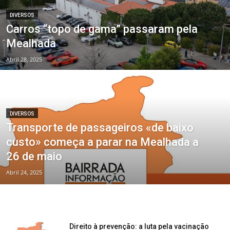
DIVERSOS
Carros “topo de gama” passaram pela
Mealhada
Abril 28, 2025
DIVERSOS
Transporte de passageiros «de baixo
custo» começa a parar na Mealhada a
26 de maio
Abril 24, 2025
Direito à prevenção: a luta pela vacinação