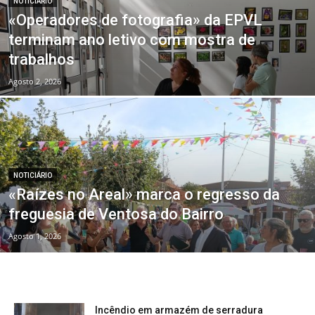
NOTICIÁRIO
«Operadores de fotografia» da EPVL
terminam ano letivo com mostra de
trabalhos
Agosto 2, 2026
NOTICIÁRIO
«Raízes no Areal» marca o regresso da
freguesia de Ventosa do Bairro
Agosto 1, 2026
Incêndio em armazém de serradura