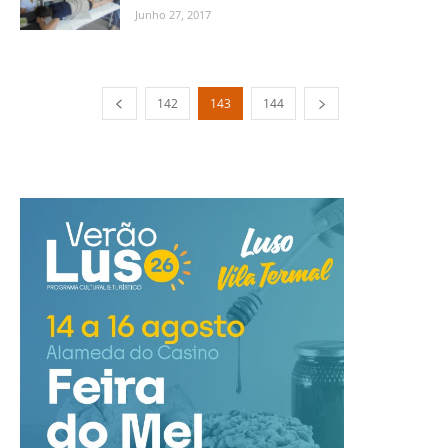
Junho 27, 2017
142
143
144