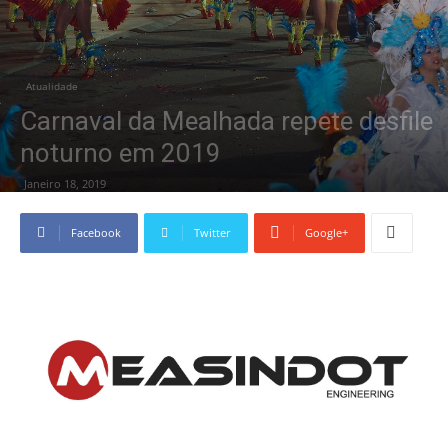
Atualidade
Carnaval da Mealhada repete desfile
noturno em 2019
Janeiro 18, 2019
Facebook
Twitter
Google+