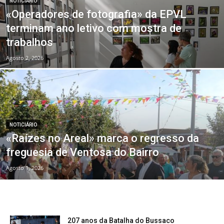
NOTICIÁRIO
«Operadores de fotografia» da EPVL
terminam ano letivo com mostra de
trabalhos
Agosto 2, 2026
NOTICIÁRIO
«Raízes no Areal» marca o regresso da
freguesia de Ventosa do Bairro
Agosto 1, 2026
207 anos da Batalha do Bussaco