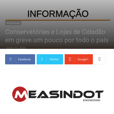
Atualidade
Conservatórias e Lojas de Cidadão
em greve um pouco por todo o país
Junho 12, 2026
Facebook
Twitter
Google+