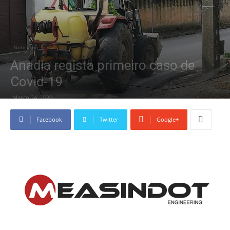
Noticiário
Anadia regista primeiro caso de
Covid-19
Março 24, 2020
Facebook
Twitter
Google+