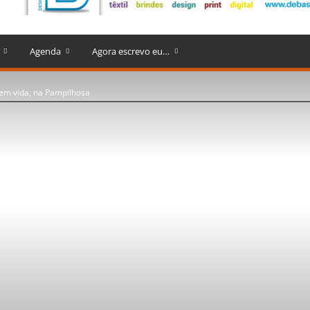
Agenda
Agora escrevo eu…
em vida, na Pampilhosa