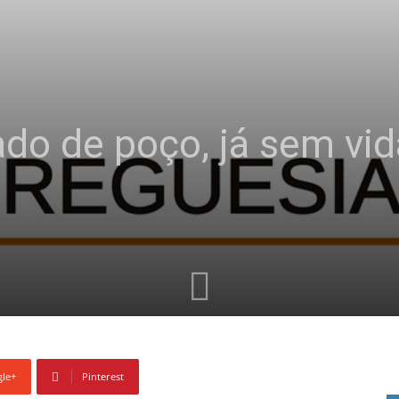
o de poço, já sem vid
le+
Pinterest