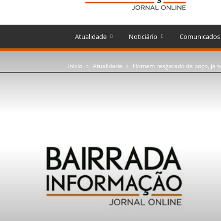
Atualidade
Noticiário
Comunicados
Inicio
Atualidade
Homem resgatado de poço, já s