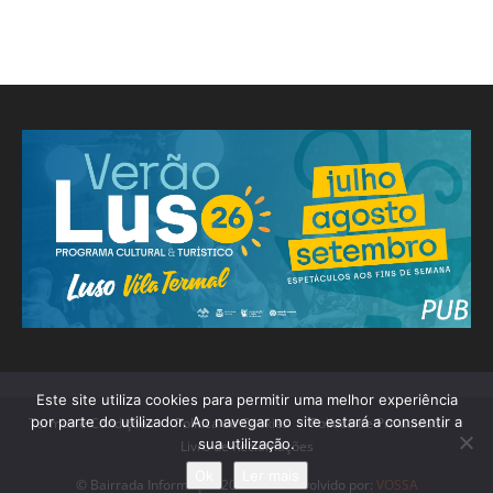
Este site utiliza cookies para permitir uma melhor experiência
por parte do utilizador. Ao navegar no site estará a consentir a
Termos e Condições
Política de Cookies
Política de Privacidade
sua utilização.
Livro de Reclamações
Ok
Ler mais
© Bairrada Informação 2018 - Desenvolvido por:
VOSSA