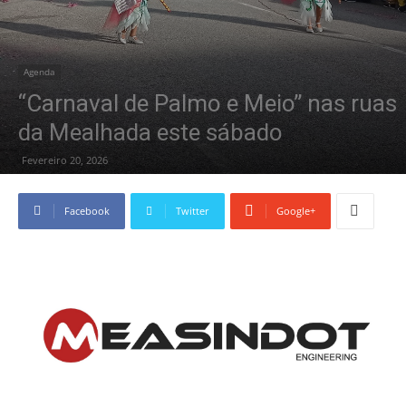
Agenda
“Carnaval de Palmo e Meio” nas ruas
da Mealhada este sábado
Fevereiro 20, 2026
Facebook
Twitter
Google+