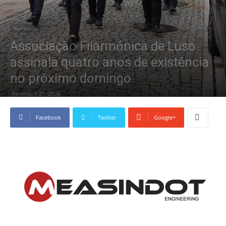
Noticiário
Associação Filarmónica de Luso
assinala quatro anos de existência
no próximo domingo
Fevereiro 21, 2026
Facebook
Twitter
Google+