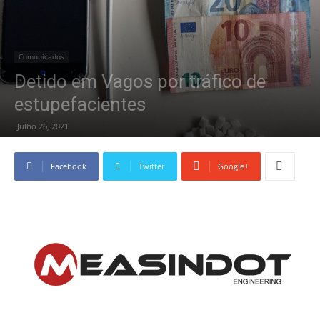
Comunicados
Detido em Vagos por tráfico de
estupefacientes
Julho 26, 2021
Facebook
Twitter
Google+