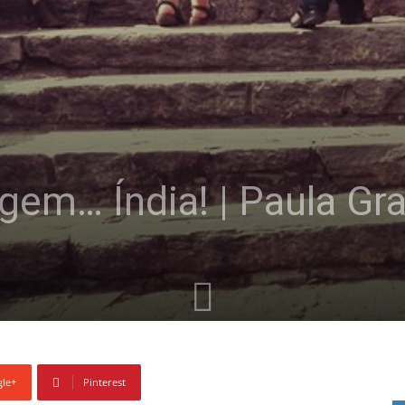
iagem… Índia! | Paula Gr
le+
Pinterest