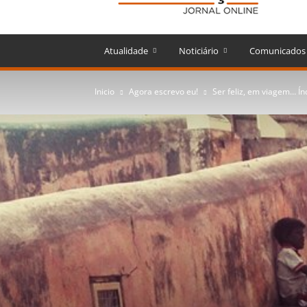
Atualidade
Noticiário
Comunicados
Inicio
Agora escrevo eu!
Ser feliz, em viagem… Ín