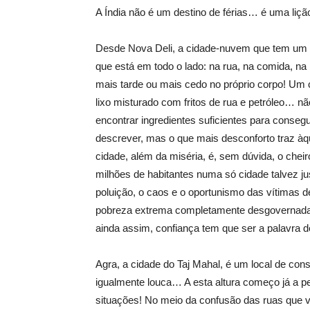
A Índia não é um destino de férias… é uma liç
Desde Nova Deli, a cidade-nuvem que tem um 
que está em todo o lado: na rua, na comida, na 
mais tarde ou mais cedo no próprio corpo! Um 
lixo misturado com fritos de rua e petróleo… n
encontrar ingredientes suficientes para consegu
descrever, mas o que mais desconforto traz àq
cidade, além da miséria, é, sem dúvida, o cheir
milhões de habitantes numa só cidade talvez jus
poluição, o caos e o oportunismo das vítimas 
pobreza extrema completamente desgovernada
ainda assim, confiança tem que ser a palavra d
Agra, a cidade do Taj Mahal, é um local de con
igualmente louca… A esta altura começo já a pe
situações! No meio da confusão das ruas que v