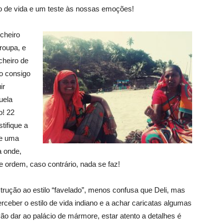
ão de vida e um teste às nossas emoções!
chei
ro
roupa, e
cheiro de
ão consigo
ir
uela
o! 22
tifique a
de uma
 onde,
e ordem, caso contrário, nada se faz!
strução ao estilo “favelado”, menos confusa que Deli, mas
rceber o estilo de vida indiano e a achar caricatas algumas
ão dar ao palácio de mármore, estar atento a detalhes é