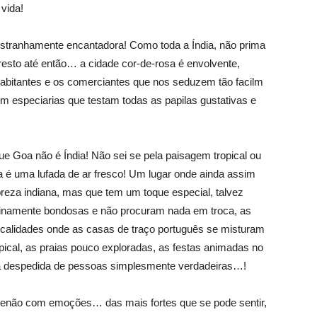
vida!
estranhamente encantadora! Como toda a Índia, não prima
resto até então… a cidade cor-de-rosa é envolvente,
abitantes e os comerciantes que nos seduzem tão facilm
om especiarias que testam todas as papilas gustativas e
 Goa não é Índia! Não sei se pela paisagem tropical ou
a é uma lufada de ar fresco! Um lugar onde ainda assim
obreza indiana, mas que tem um toque especial, talvez
uinamente bondosas e não procuram nada em troca, as
localidades onde as casas de traço português se misturam
pical, as praias pouco exploradas, as festas animadas no
na despedida de pessoas simplesmente verdadeiras…!
 senão com emoções… das mais fortes que se pode sentir,