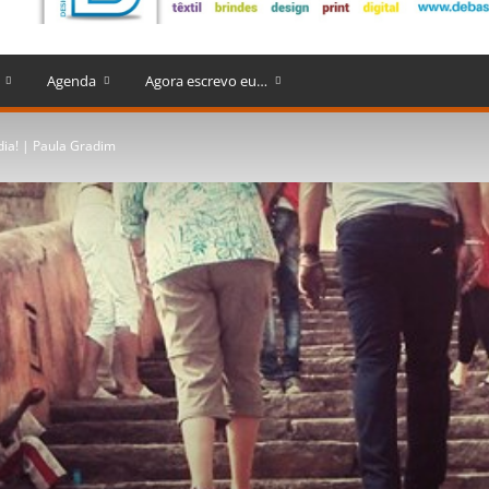
Agenda
Agora escrevo eu…
dia! | Paula Gradim