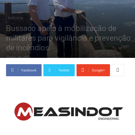
Noticiário
Bussaco apela à mobilização de
militares para vigilância e prevenção
de incêndios
Junho 25, 2026
Facebook
Twitter
Google+