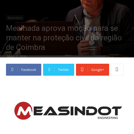
Noticiário
Mealhada aprova moção para se
manter na proteção civil da região
de Coimbra
Maio 7, 2026
Facebook
Twitter
Google+