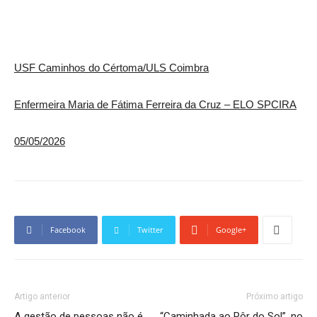
USF Caminhos do Cértoma/ULS Coimbra
Enfermeira Maria de Fátima Ferreira da Cruz – ELO SPCIRA
05/05/2026
Facebook
Twitter
Google+
Artigo anterior
Próximo artigo
A gestão de pessoas não é
“Caminhada ao Pôr do Sol”, no