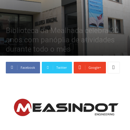
Agenda
Biblioteca da Mealhada celebra 20
anos com panóplia de atividades
durante todo o mês
Novembro 6, 2024
Facebook
Twitter
Google+