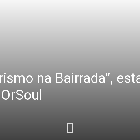
ismo na Bairrada”, esta
eOrSoul