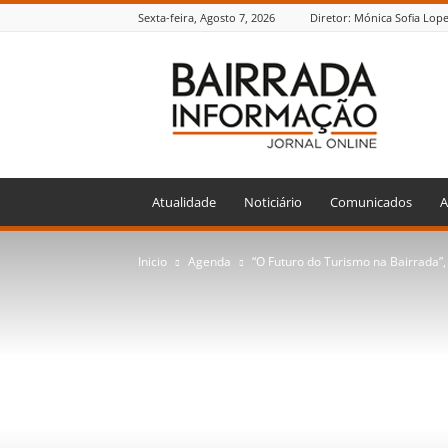
Sexta-feira, Agosto 7, 2026
Diretor: Mónica Sofia Lop
Bairrada
Informação
Atualidade
Noticiário
Comunicados
A
Inicio
Agenda
“O Futuro do Turismo na Bairrada”,