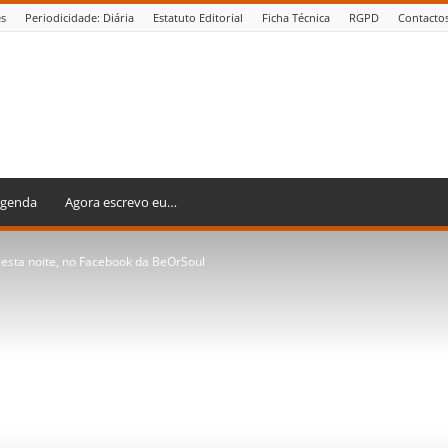
es
Periodicidade: Diária
Estatuto Editorial
Ficha Técnica
RGPD
Contacto
genda
Agora escrevo eu…
 esta noite, no Facebook da BeOrSoul