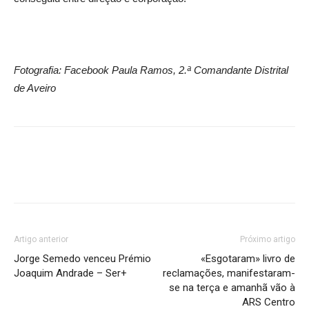
Fotografia: Facebook Paula Ramos, 2.ª Comandante Distrital
de Aveiro
Facebook
Twitter
Google+
Pint
Artigo anterior
Próximo artigo
Jorge Semedo venceu Prémio
«Esgotaram» livro de
Joaquim Andrade – Ser+
reclamações, manifestaram-
se na terça e amanhã vão à
ARS Centro