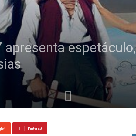
” apresenta espetáculo,
sias
le+
Pinterest