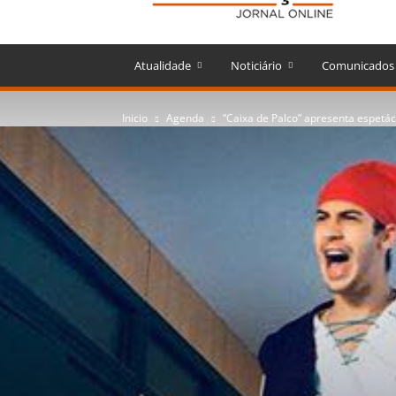
Atualidade
Noticiário
Comunicados
Inicio
Agenda
“Caixa de Palco” apresenta espetác