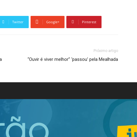
Twitter
Google+
Pinterest
Próximo artigo
a
“Ouvir é viver melhor” ‘passou’ pela Mealhada