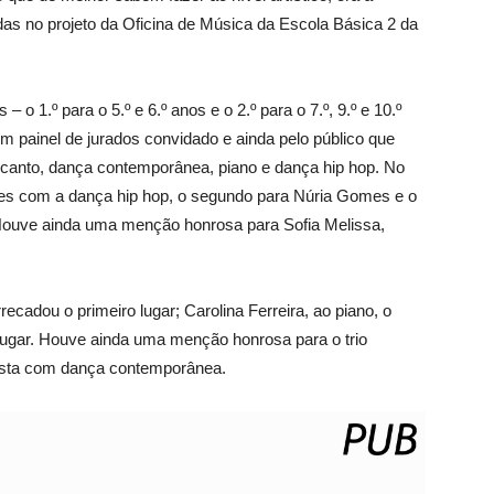
as no projeto da Oficina de Música da Escola Básica 2 da
o 1.º para o 5.º e 6.º anos e o 2.º para o 7.º, 9.º e 10.º
um painel de jurados convidado e ainda pelo público que
 canto, dança contemporânea, piano e dança hip hop. No
Gomes com a dança hip hop, o segundo para Núria Gomes e o
Houve ainda uma menção honrosa para Sofia Melissa,
ecadou o primeiro lugar; Carolina Ferreira, ao piano, o
o lugar. Houve ainda uma menção honrosa para o trio
tista com dança contemporânea.