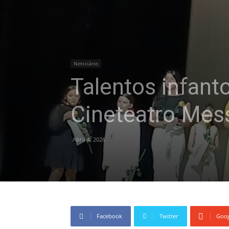
Noticiário
Talentos infant
Cineteatro Mes
Abril 4, 2026
Facebook
Twitter
Goog