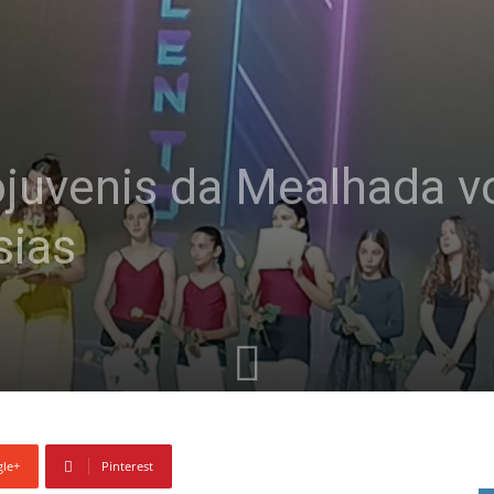
ojuvenis da Mealhada v
sias
le+
Pinterest