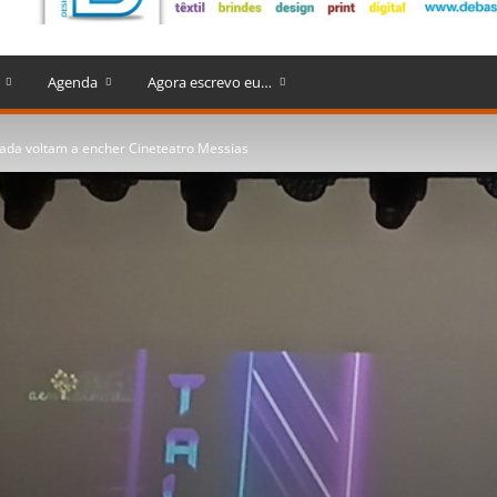
Agenda
Agora escrevo eu…
hada voltam a encher Cineteatro Messias