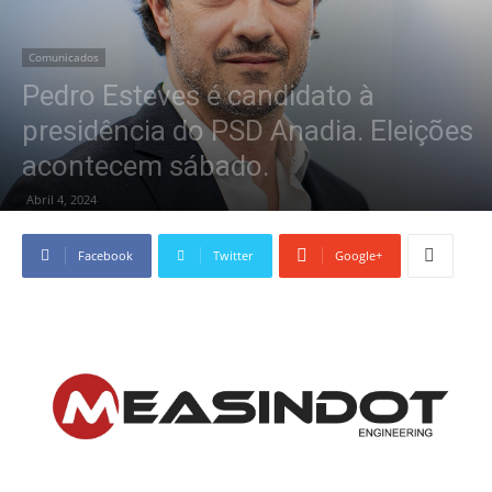
Comunicados
Pedro Esteves é candidato à
presidência do PSD Anadia. Eleições
acontecem sábado.
Abril 4, 2024
Facebook
Twitter
Google+