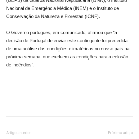
(UEPS) da Guarda Nacional Republicana (GNR), o Instituto
Nacional de Emergência Médica (INEM) e o Instituto de
Conservação da Natureza e Florestas (ICNF).
O Governo português, em comunicado, afirmou que “a
decisão de Portugal de enviar este contingente foi precedida
de uma análise das condições climatéricas no nosso país na
próxima semana, que excluem as condições para a eclosão
de incêndios”.
Facebook
Twitter
Google+
Pint
Artigo anterior
Próximo artigo