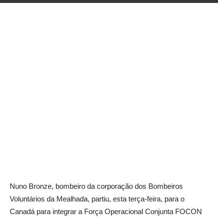
Facebook
Twitter
Google+
Pint
Nuno Bronze, bombeiro da corporação dos Bombeiros
Voluntários da Mealhada, partiu, esta terça-feira, para o
Canadá para integrar a Força Operacional Conjunta FOCON