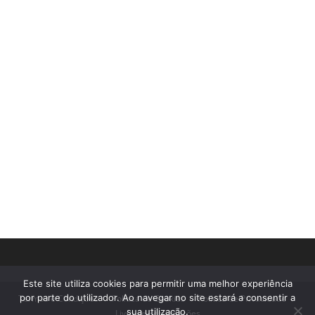
Este site utiliza cookies para permitir uma melhor experiência
por parte do utilizador. Ao navegar no site estará a consentir a
Termos e Condições
Política de Cookies
Política de Privacidade
sua utilização.
Livro de Reclamações