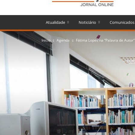
Atualidade
Noticiário
Comunicados
Inicio
Agenda
Fátima Lopes na “Palavra de Autor”