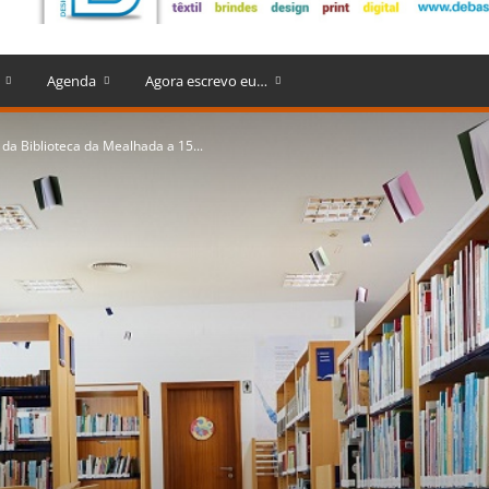
Agenda
Agora escrevo eu…
 da Biblioteca da Mealhada a 15...