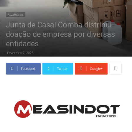
Atualidade
Junta de Casal Comba distribui
doação de empresa por diversas
entidades
Fevereiro 7, 2023
Facebook
Twitter
Google+