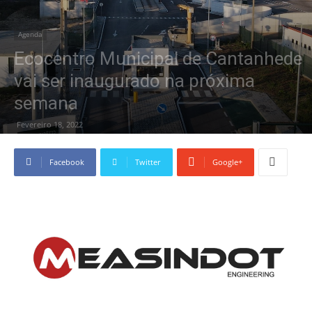
Agenda
Ecocentro Municipal de Cantanhede
vai ser inaugurado na próxima
semana
Fevereiro 18, 2022
Facebook
Twitter
Google+