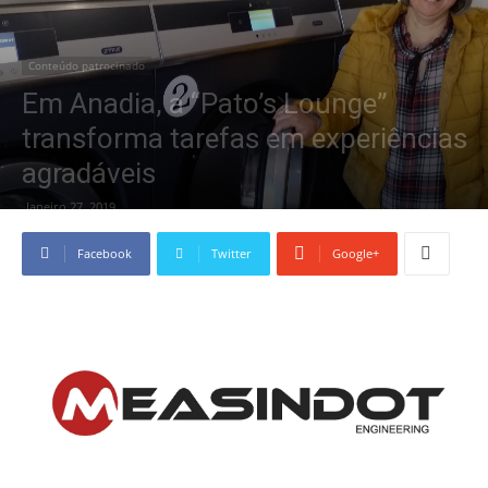
Conteúdo patrocinado
Em Anadia, a “Pato’s Lounge”
transforma tarefas em experiências
agradáveis
Janeiro 27, 2019
Facebook
Twitter
Google+