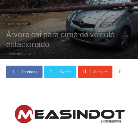
Comunicados
Árvore cai para cima de veículo
estacionado
Fevereiro 2, 2017
Facebook
Twitter
Google+