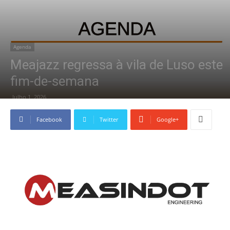
Agenda
Meajazz regressa à vila de Luso este
fim-de-semana
Julho 1, 2026
Facebook
Twitter
Google+