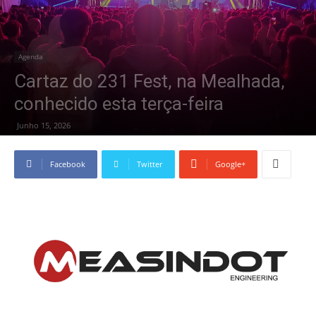
Agenda
Cartaz do 231 Fest, na Mealhada,
conhecido esta terça-feira
Junho 15, 2026
Facebook
Twitter
Google+