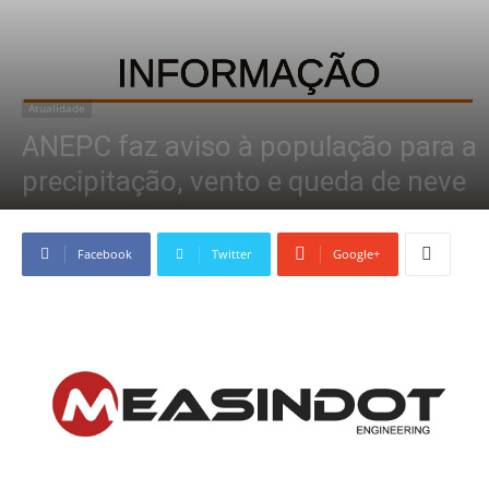
Atualidade
ANEPC faz aviso à população para a
precipitação, vento e queda de neve
Janeiro 23, 2026
Facebook
Twitter
Google+