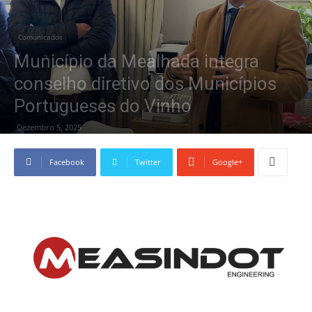
Comunicados
Município da Mealhada integra
conselho diretivo dos Municípios
Portugueses do Vinho
Dezembro 5, 2025
Facebook
Twitter
Google+