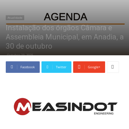
Atualidade
Instalação dos órgãos Câmara e
Assembleia Municipal, em Anadia, a
30 de outubro
Outubro 23, 2025
Facebook
Twitter
Google+