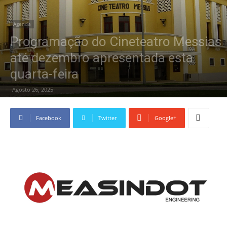
Agenda
Programação do Cineteatro Messias
até dezembro apresentada esta
quarta-feira
Agosto 26, 2025
Facebook
Twitter
Google+