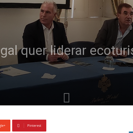
gal quer liderar ecoturi
le+
Pinterest