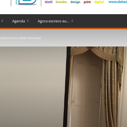
Agenda
Agora escrevo eu…
coturismo a nível nacional