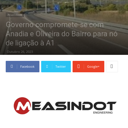
Atualidade
Governo compromete-se com
Anadia e Oliveira do Bairro para nó
de ligação à A1
Outubro 26, 2023
Facebook
Twitter
Google+