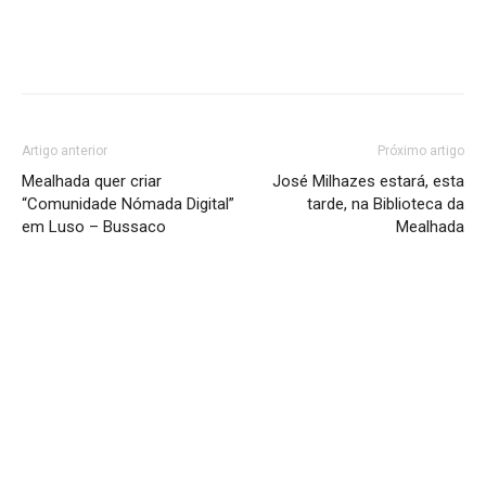
Facebook
Twitter
Google+
Pint
Artigo anterior
Próximo artigo
Mealhada quer criar
José Milhazes estará, esta
“Comunidade Nómada Digital”
tarde, na Biblioteca da
em Luso – Bussaco
Mealhada