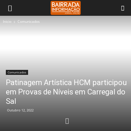
Inicio
Comunicados
Comunicados
Patinagem Artística HCM participou
em Provas de Níveis em Carregal do
Sal
Outubro 12, 2022