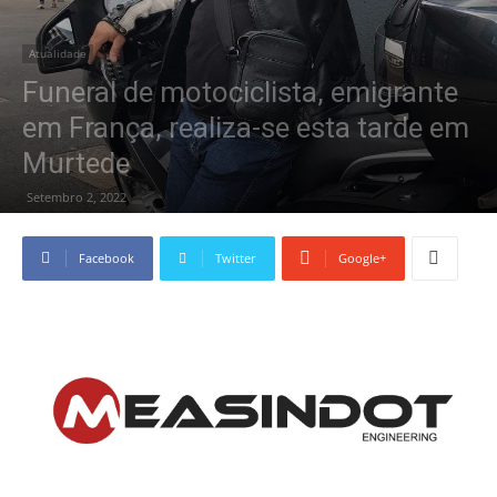
Atualidade
Funeral de motociclista, emigrante
em França, realiza-se esta tarde em
Murtede
Setembro 2, 2022
Facebook
Twitter
Google+