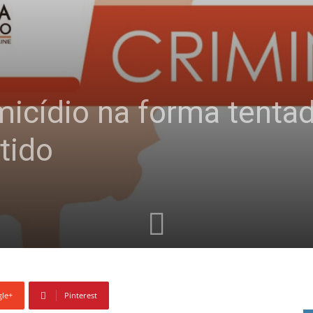
icídio na forma tentad
etido
le+
Pinterest