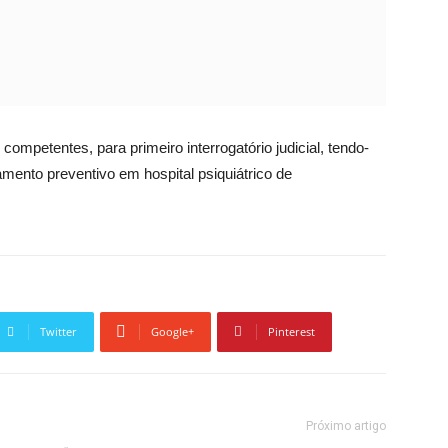
 competentes, para primeiro interrogatório judicial, tendo-
amento preventivo em hospital psiquiátrico de
Twitter
Google+
Pinterest
Próximo artigo