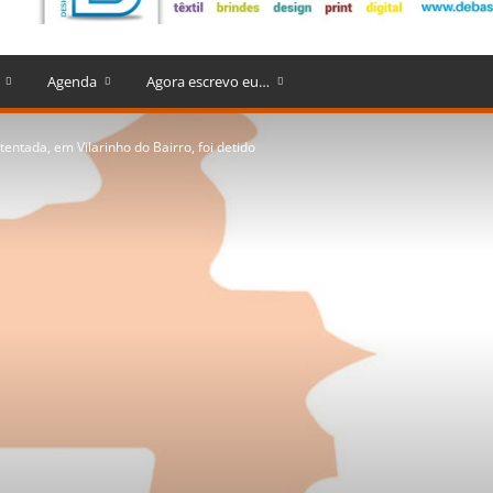
Agenda
Agora escrevo eu…
entada, em Vilarinho do Bairro, foi detido