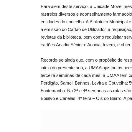
Para além deste serviço, a Unidade Móvel pre
rastreios diversos e aconselhamento farmacoló
entidades do concelho. A Biblioteca Municipal 
a emissão do Cartão de Utilizador, a requisição
revistas da biblioteca, bem como requisitar s
cartões Anadia Sénior e Anadia Jovem, e obter 
Recorde-se ainda que, com o propósito de res
início do presente ano, a UMAA ajustou os per
terceira semanas de cada mês, a UMAA tem os s
Perdigão, Samel, Banhos, Levira e Couvelha; 5ª
Fontemanha. Na 2ª e 4ª semanas as rotas são a
Boialvo e Canelas; 4ª feira – Óis do Bairro, Al