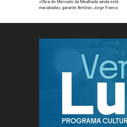
«Obra do Mercado da Mealhada ainda está
inacabada», garante António Jorge Franco