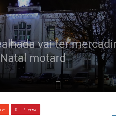
alhada vai ter mercad
i Natal motard
le+
Pinterest