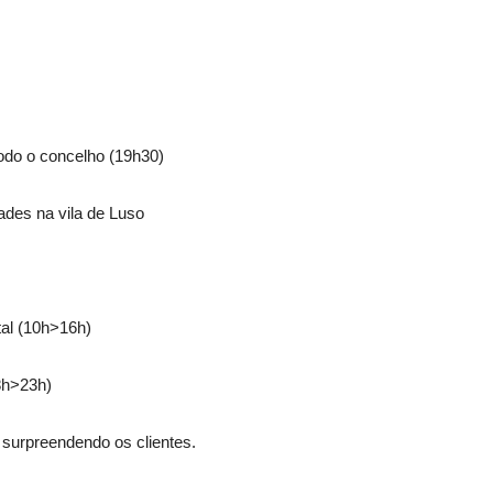
todo o concelho (19h30)
dades na vila de Luso
tal (10h>16h)
8h>23h)
 surpreendendo os clientes.