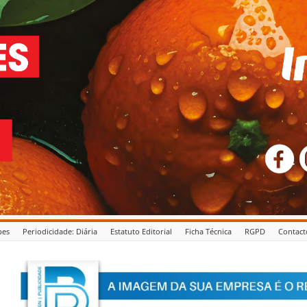
pes
Periodicidade: Diária
Estatuto Editorial
Ficha Técnica
RGPD
Contact