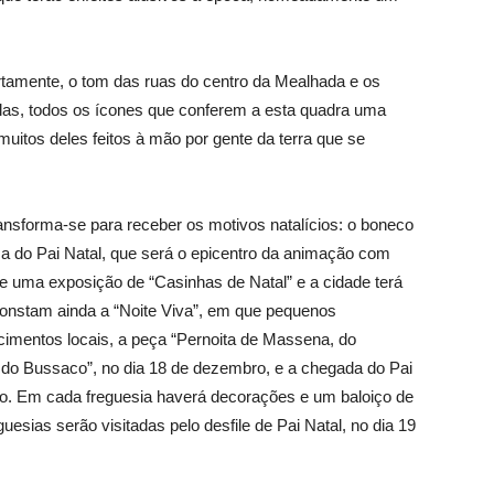
rtamente, o tom das ruas do centro da Mealhada e os
elas, todos os ícones que conferem a esta quadra uma
 muitos deles feitos à mão por gente da terra que se
.
ansforma-se para receber os motivos natalícios: o boneco
sa do Pai Natal, que será o epicentro da animação com
te uma exposição de “Casinhas de Natal” e a cidade terá
onstam ainda a “Noite Viva”, em que pequenos
cimentos locais, a peça “Pernoita de Massena, do
do Bussaco”, no dia 18 de dezembro, e a chegada do Pai
ro. Em cada freguesia haverá decorações e um baloiço de
sias serão visitadas pelo desfile de Pai Natal, no dia 19