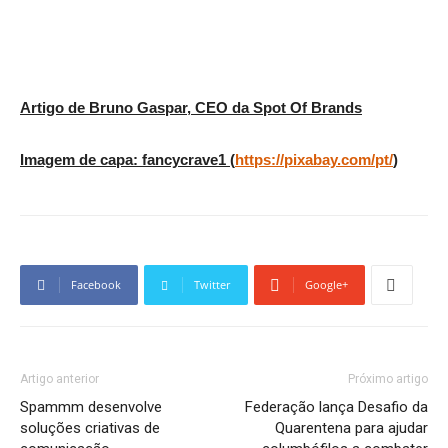
Artigo de Bruno Gaspar, CEO da Spot Of Brands
Imagem de capa: fancycrave1 (
https://pixabay.com/pt/
)
Facebook
Twitter
Google+
Artigo anterior
Próximo artigo
Spammm desenvolve
Federação lança Desafio da
soluções criativas de
Quarentena para ajudar