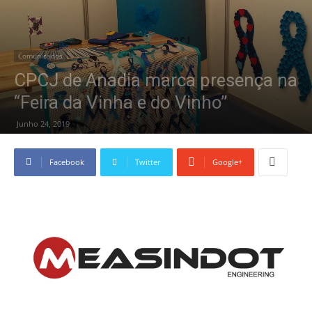
Comunicados
CPCJ de Anadia marca presença na
“Feira da Vinha e do Vinho”
Junho 24, 2019
Facebook
Twitter
Google+