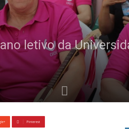
no letivo da Universi
le+
Pinterest