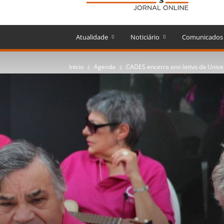
Atualidade
Noticiário
Comunicados
Inicio
Agenda
CADES encerra ano letivo da Unive