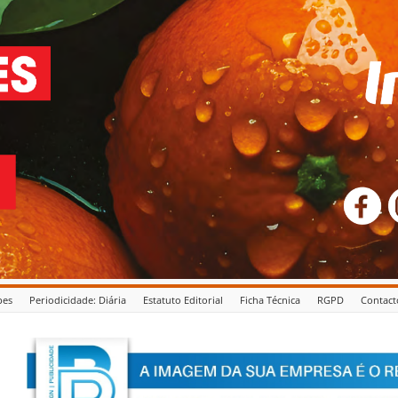
pes
Periodicidade: Diária
Estatuto Editorial
Ficha Técnica
RGPD
Contact