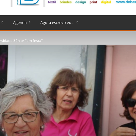
Agenda
Agora escrevo eu…
rsidade Sénior “em festa”