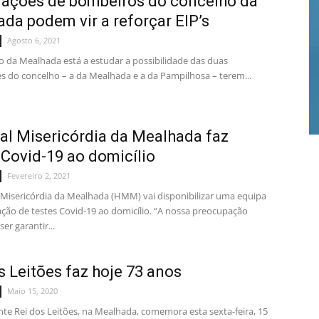
ações de bombeiros do concelho da
da podem vir a reforçar EIP’s
Agosto 6, 2021
o da Mealhada está a estudar a possibilidade das duas
s do concelho – a da Mealhada e a da Pampilhosa – terem...
al Misericórdia da Mealhada faz
 Covid-19 ao domicílio
Fevereiro 2, 2021
 Misericórdia da Mealhada (HMM) vai disponibilizar uma equipa
zação de testes Covid-19 ao domicílio. “A nossa preocupação
er garantir...
s Leitões faz hoje 73 anos
Maio 15, 2020
nte Rei dos Leitões, na Mealhada, comemora esta sexta-feira, 15