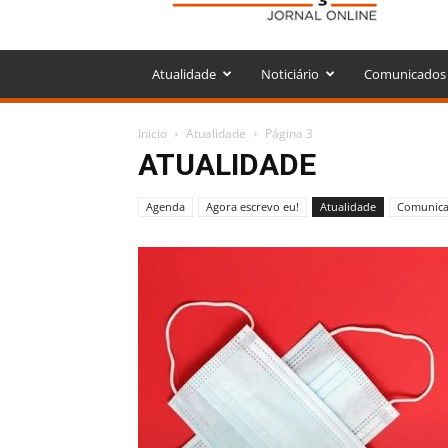
Atualidade
Noticiário
Comunicados
Inicio
Atualidade
Página 3
ATUALIDADE
Agenda
Agora escrevo eu!
Atualidade
Comunic