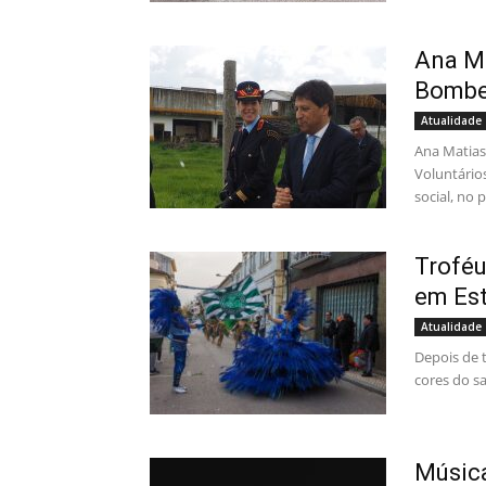
Ana M
Bombe
Atualidade
Ana Matia
Voluntários
social, no 
Troféu
em Est
Atualidade
Depois de 
cores do sa
Músic