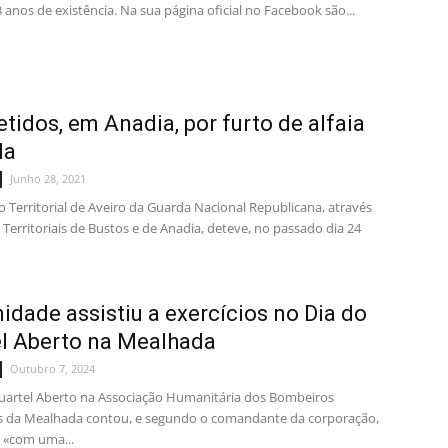
 anos de existência. Na sua página oficial no Facebook são...
etidos, em Anadia, por furto de alfaia
la
Junho 28, 2021
Territorial de Aveiro da Guarda Nacional Republicana, através
Territoriais de Bustos e de Anadia, deteve, no passado dia 24
dade assistiu a exercícios no Dia do
l Aberto na Mealhada
Outubro 7, 2024
uartel Aberto na Associação Humanitária dos Bombeiros
s da Mealhada contou, e segundo o comandante da corporação,
 «com uma...