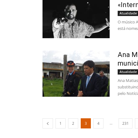
«Inter
Atualidade
O músico A
está nomea
Ana Ma
munici
Atualidade
Ana Matias 
substituind
pelo Notícia
...
1
2
3
4
231