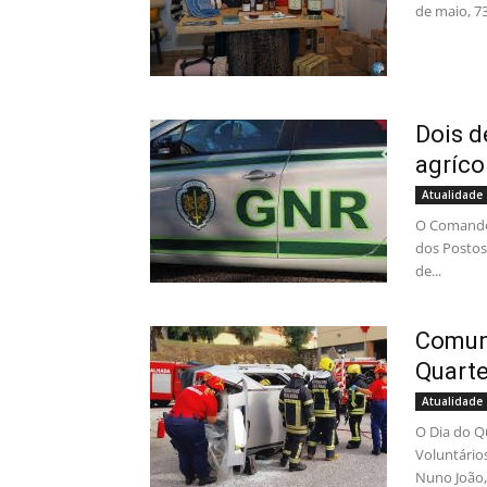
de maio, 73
Dois d
agríco
Atualidade
O Comando 
dos Postos 
de...
Comuni
Quarte
Atualidade
O Dia do Q
Voluntário
Nuno João,