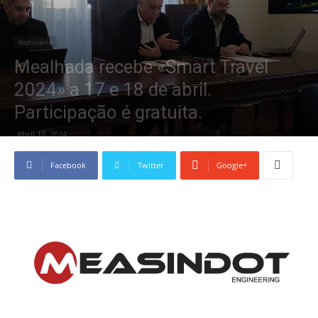
Noticiário
Mealhada recebe «Smart Travel
2024» a 17 e 18 de abril.
Participação é gratuita.
Abril 10, 2024
Facebook
Twitter
Google+