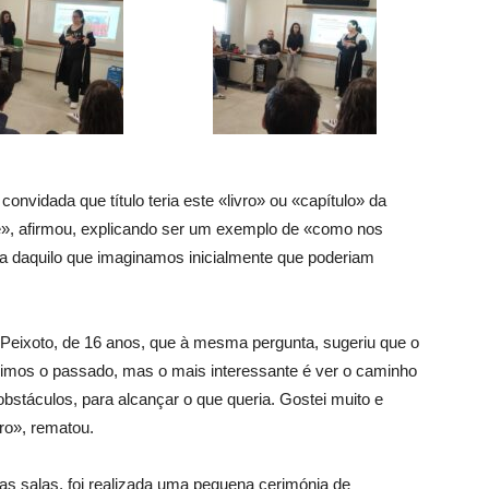
convidada que título teria este «livro» ou «capítulo» da
ente», afirmou, explicando ser um exemplo de «como nos
a daquilo que imaginamos inicialmente que poderiam
a Peixoto, de 16 anos, que à mesma pergunta, sugeriu que o
imos o passado, mas o mais interessante é ver o caminho
obstáculos, para alcançar o que queria. Gostei muito e
ro», rematou.
s salas, foi realizada uma pequena cerimónia de