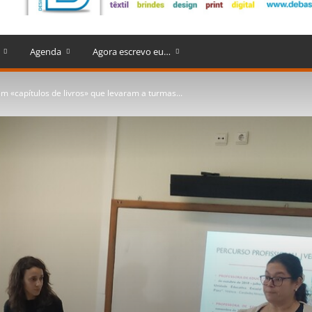
Agenda
Agora escrevo eu…
 «capítulos de livros» que levaram a turmas...