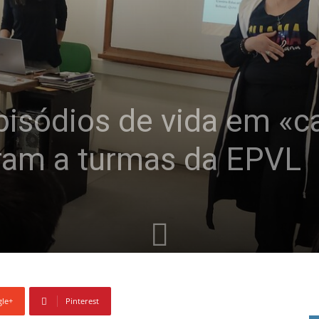
isódios de vida em «ca
aram a turmas da EPVL
le+
Pinterest