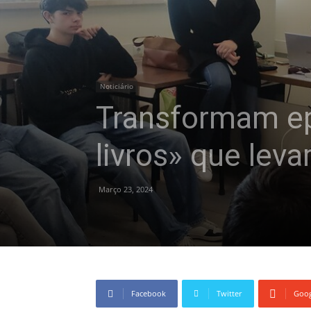
Noticiário
Transformam ep
livros» que lev
Março 23, 2024
Facebook
Twitter
Goog