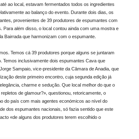
 até ao local, estavam fermentados todos os ingredientes
lativamente ao balanço do evento. Durante dois dias, os
antes, provenientes de 39 produtores de espumantes com
. Para além disso, o local contou ainda com uma mostra e
o da Bairrada que harmonizam com o espumante.
mos. Temos cá 39 produtores porque alguns se juntaram
to. Temos inclusivamente dois espumantes Cava que
, Jorge Sampaio, vice-presidente da Câmara de Anadia, que
lização deste primeiro encontro, cuja segunda edição já
legância, charme e sedução. Que local melhor do que o
epletos de glamour?», questionou, retoricamente, o
lho do país com mais agentes económicos ao nível do
de dos espumantes nacionais, só fazia sentido que este
 facto «de alguns dos produtores terem escolhido o