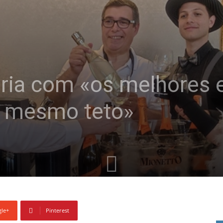
uria com «os melhores
o mesmo teto»
le+
Pinterest