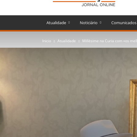
Atualidade
Noticiário
Comunicados
Inicio
Atualidade
Millèsime na Curia com «os me