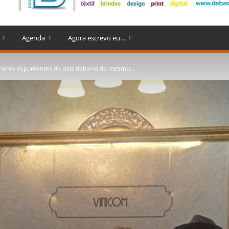
Agenda
Agora escrevo eu…
lhores espumantes do país debaixo do mesmo...