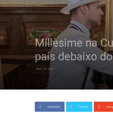
Atualidade
Millèsime na C
país debaixo d
Abril 14, 2023
Facebook
Twitter
Goog