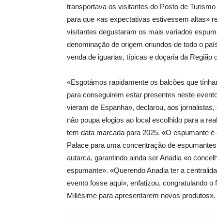
transportava os visitantes do Posto de Turismo
para que «as expectativas estivessem altas» re
visitantes degustaram os mais variados espum
denominação de origem oriundos de todo o país
venda de iguarias, típicas e doçaria da Regiã
«Esgotámos rapidamente os balcões que tínha
para conseguirem estar presentes neste even
vieram de Espanha», declarou, aos jornalistas
não poupa elogios ao local escolhido para a rea
tem data marcada para 2025. «O espumante é e
Palace para uma concentração de espumantes r
autarca, garantindo ainda ser Anadia «o conce
espumante». «Querendo Anadia ter a centralida
evento fosse aqui», enfatizou, congratulando o
Millèsime para apresentarem novos produtos».